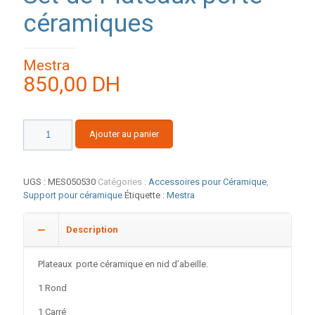
céramiques
Mestra
850,00
DH
quantité
Ajouter au panier
de
Set
de
Plateaux
UGS :
MES050530
Catégories :
Accessoires pour Céramique
,
porte
Support pour céramique
Étiquette :
Mestra
céramiques
Description
Plateaux porte céramique en nid d’abeille.
1 Rond
1 Carré