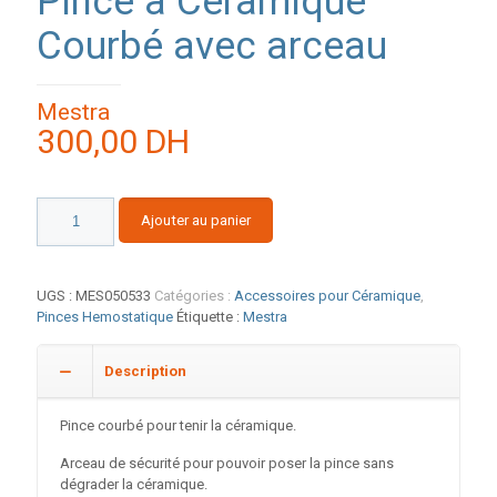
Pince à Céramique
Courbé avec arceau
Mestra
300,00
DH
quantité
Ajouter au panier
de
Pince
à
Céramique
UGS :
MES050533
Catégories :
Accessoires pour Céramique
,
Courbé
Pinces Hemostatique
Étiquette :
Mestra
avec
arceau
Description
Pince courbé pour tenir la céramique.
Arceau de sécurité pour pouvoir poser la pince sans
dégrader la céramique.