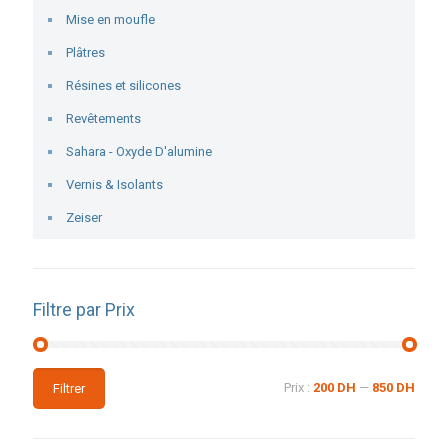
Mise en moufle
Plâtres
Résines et silicones
Revêtements
Sahara - Oxyde D'alumine
Vernis & Isolants
Zeiser
Filtre par Prix
Prix
Prix
Prix :
200 DH
—
850 DH
Filtrer
min
max