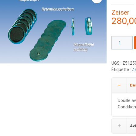
Zeiser
280,
quantité
de
Set
(Aimants
UGS :
Z5125
+
Étiquette :
Ze
Douille)
Des
Douille a
Condition
Avi