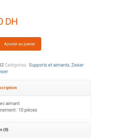
00
DH
Ajouter au panier
02
Catégories :
Supports et aimants
,
Zeiser
iser
cription
vec aimant
nement : 10 pièces
s (0)