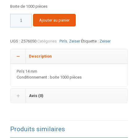
Boite de 1000 pièces
quantité
Ajouter au panier
de
Pin's
14
UGS :
Z576050
Catégories :
Pin's
,
Zeiser
Étiquette :
Zeiser
Description
Pin’s 14 mm
Conditionnement : boite 1000 pièces
Avis (0)
Produits similaires