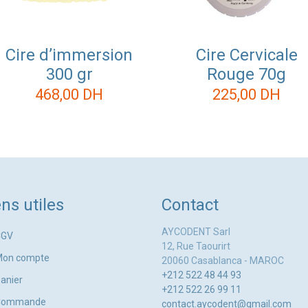
Cire d’immersion
Cire Cervicale
300 gr
Rouge 70g
468,00
DH
225,00
DH
ens utiles
Contact
AYCODENT Sarl
CGV
12, Rue Taourirt
Mon compte
20060 Casablanca - MAROC
+212 522 48 44 93
anier
+212 522 26 99 11
Commande
contact.aycodent@gmail.com