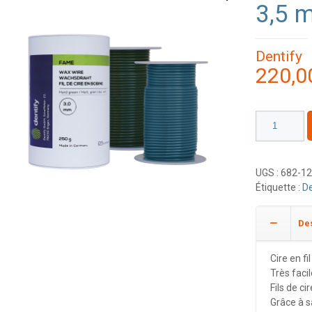
3,5 
Dentify
220,
quantité
de
Fil
de
UGS :
682-1
cire
Étiquette :
De
bleue
-
Dur
Des
3,5
mm
Cire en fi
Très faci
Fils de ci
Grâce à s