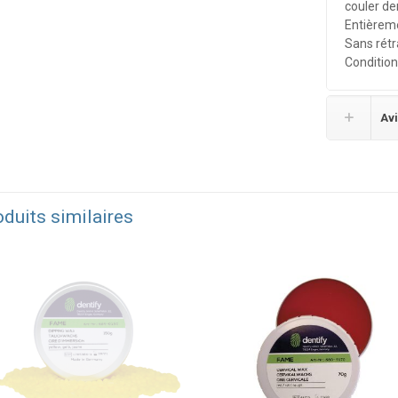
couler de
Entièreme
Sans rétr
Conditio
Avi
duits similaires