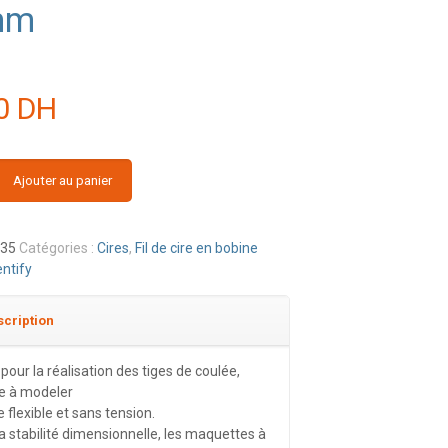
mm
00
DH
Ajouter au panier
235
Catégories :
Cires
,
Fil de cire en bobine
ntify
cription
l pour la réalisation des tiges de coulée,
le à modeler
re flexible et sans tension.
a stabilité dimensionnelle, les maquettes à