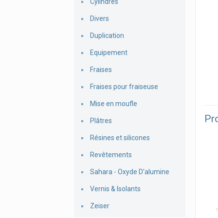
Cylindres
Divers
Duplication
Equipement
Fraises
Fraises pour fraiseuse
Mise en moufle
Pro
Plâtres
Résines et silicones
Revêtements
Sahara - Oxyde D'alumine
Vernis & Isolants
Zeiser