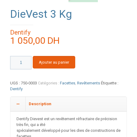
DieVest 3 Kg
Dentify
1 050,00
DH
quantité
Ajouter au panier
de
DieVest
3
Kg
UGS :
750-0003
Catégories :
Facettes
,
Revêtements
Étiquette :
Dentify
Description
Dentify Dievest est un revêtement réfractaire de précision
très fin, qui a été
spécialement développé pour les dies de constructions de
facettes .