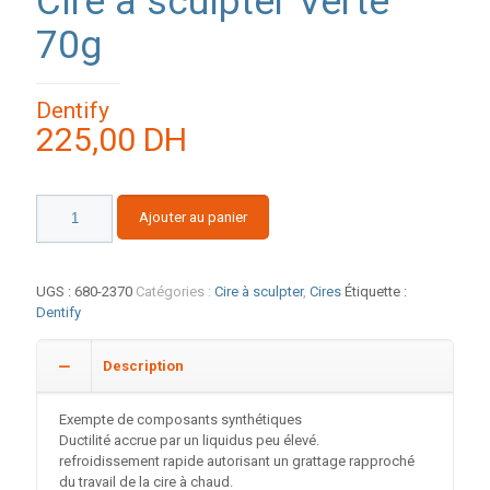
Cire à sculpter Verte
70g
Dentify
225,00
DH
quantité
Ajouter au panier
de
Cire
à
sculpter
UGS :
680-2370
Catégories :
Cire à sculpter
,
Cires
Étiquette :
Verte
Dentify
70g
Description
Exempte de composants synthétiques
Ductilité accrue par un liquidus peu élevé.
refroidissement rapide autorisant un grattage rapproché
du travail de la cire à chaud.