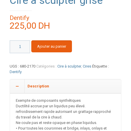
Cire à sculpter grise
Dentify
225,00
DH
quantité
Ajouter au panier
de
Cire
à
sculpter
UGS :
680-2170
Catégories :
Cire à sculpter
,
Cires
Étiquette :
grise
Dentify
Description
Exempte de composants synthétiques
Ductilité accrue par un liquidus peu élevé.
refroidissement rapide autorisant un grattage rapproché
du travail de la cire à chaud.
Ne coule pas et reste opaque en phase liquidus.
• Pour toutes les couronnes et bridge, inlays, onlays et