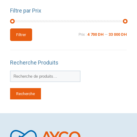
Filtre par Prix
Prix
Prix
Prix :
4 700 DH
—
33 000 DH
Filtrer
min
max
Recherche Produits
Recherche